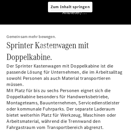
Zum Inhalt springen
Anbieter/Datenschutz
Gemeinsam mehr bewegen.
Anbieter/Datenschutz
Sprinter Kastenwagen mit
Übersicht
Doppelkabine.
Der Sprinter Kastenwagen mit Doppelkabine ist die
passende Lösung für Unternehmen, die im Arbeitsalltag
sowohl Personen als auch Material transportieren
müssen.
Mit Platz für bis zu sechs Personen eignet sich die
Startseite
Doppelkabine besonders für Handwerksbetriebe,
Kontakt
Montageteams, Bauunternehmen, Servicedienstleister
Beratung
oder kommunale Fuhrparks. Der separate Laderaum
vereinbaren
bietet weiterhin Platz für Werkzeug, Maschinen oder
Servicetermin
Arbeitsmaterial, während die Trennwand den
buchen
Fahrgastraum vom Transportbereich abgrenzt.
Probefahrt