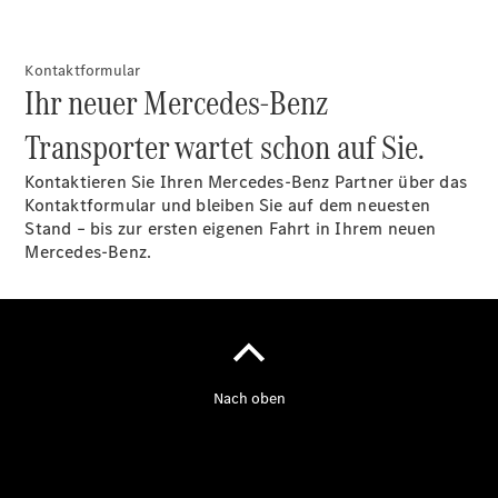
Kontaktformular
Ihr neuer Mercedes-Benz
Übersicht
Transporter wartet schon auf Sie.
Service &
Zubehör
Kontaktieren Sie Ihren Mercedes-Benz Partner über das
Transporter-
Kontaktformular und bleiben Sie auf dem neuesten
Services
Stand – bis zur ersten eigenen Fahrt in Ihrem neuen
Individuelle
Mercedes-Benz.
Beratung
Mobilitätslösungen
Intelligente
Fahrzeugsteuerung
Mercedes-
Benz
Qualität
Servicetermin
vereinbaren