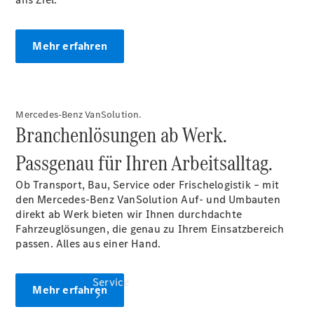
Probefahrt
Junge
Sterne
Mehr erfahren
Transporter
Gebrauchtwagensuche
Leasing &
Finanzierung
Online
Mercedes-Benz VanSolution.
Store
Branchenlösungen ab Werk.
Konfigurator
Passgenau für Ihren Arbeitsalltag.
Ob Transport, Bau, Service oder Frischelogistik – mit
den Mercedes-Benz VanSolution Auf- und Umbauten
direkt ab Werk bieten wir Ihnen durchdachte
Fahrzeuglösungen, die genau zu Ihrem Einsatzbereich
passen. Alles aus einer Hand.
Service
Mehr erfahren