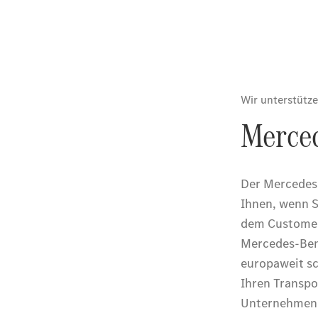
Übersicht
Service &
Zubehör
Transporter-
Services
Individuelle
Beratung
Mobilitätslösungen
Intelligente
Fahrzeugsteuerung
Mercedes-
Benz
Qualität
Servicetermin
vereinbaren