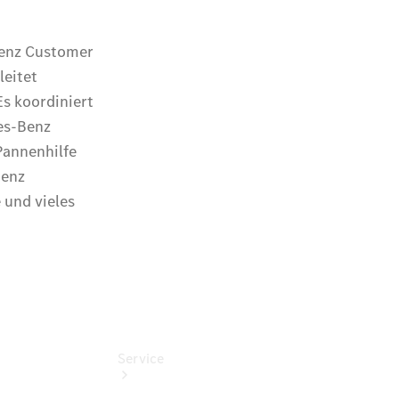
Probefahrt
Junge
Sterne
Transporter
Gebrauchtwagensuche
Leasing &
Finanzierung
Online
Store
Konfigurator
Service