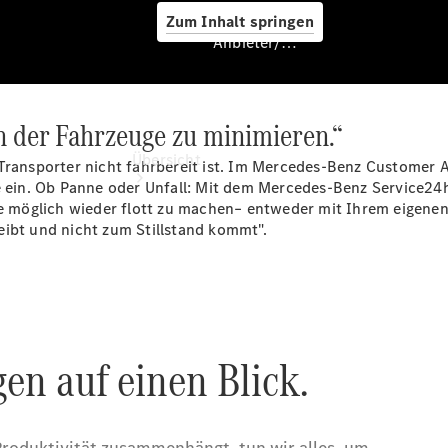
Zum Inhalt springen
Anbieter/Datenschutz
en der Fahrzeuge zu minimieren.“
Anbieter/Datenschutz
Übersicht
 Transporter nicht fahrbereit ist. Im Mercedes-Benz Customer
fe ein. Ob Panne oder Unfall: Mit dem Mercedes-Benz Service2
wie möglich wieder flott zu machen– entweder mit Ihrem eigen
eibt und nicht zum Stillstand kommt".
Startseite
Kontakt
Beratung
vereinbaren
Servicetermin
buchen
Probefahrt