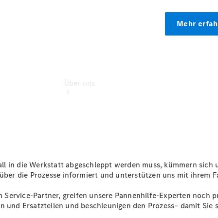
Über uns
Übersicht
ll in die Werkstatt abgeschleppt werden muss, kümmern sich 
Ansprechpartner
 über die Prozesse informiert und unterstützen uns mit ihrem 
Kontaktformular
im Service-Partner, greifen unsere Pannenhilfe-Experten noch p
en und Ersatzteilen und beschleunigen den Prozess– damit Sie 