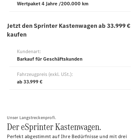
Übersicht
Service &
Zubehör
Transporter-
Services
Individuelle
Beratung
Mobilitätslösungen
Intelligente
Fahrzeugsteuerung
Mercedes-
Benz
Qualität
Unser Langstreckenprofi.
Servicetermin
Der eSprinter Kastenwagen.
vereinbaren
Perfekt abgestimmt auf Ihre Bedürfnisse und mit drei