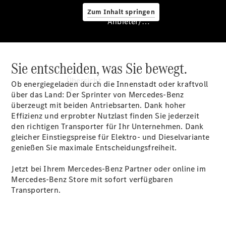
Zum Inhalt springen
Anbieter/Datenschutz
Sie entscheiden, was Sie bewegt.
Anbieter/Datenschutz
Übersicht
Ob energiegeladen durch die Innenstadt oder kraftvoll
über das Land: Der Sprinter von Mercedes-Benz
überzeugt mit beiden Antriebsarten. Dank hoher
Effizienz und erprobter Nutzlast finden Sie jederzeit
den richtigen Transporter für Ihr Unternehmen. Dank
gleicher Einstiegspreise für Elektro- und Dieselvariante
genießen Sie maximale Entscheidungsfreiheit.
Startseite
Jetzt bei Ihrem Mercedes-Benz Partner oder online im
Kontakt
Mercedes-Benz Store mit sofort verfügbaren
Beratung
Transportern.
vereinbaren
Servicetermin
buchen
Probefahrt