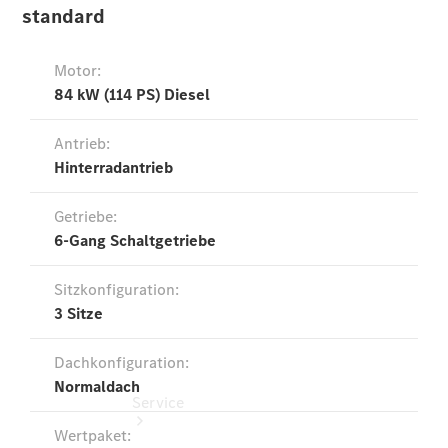
Probefahrt
Junge
Sterne
Transporter
Gebrauchtwagensuche
Leasing &
Finanzierung
Online
Store
Konfigurator
Service